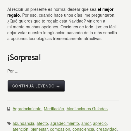
Al recibir un presente es normal desear que sea
el mejor
regalo
. Por eso, cuando hace unos días me preguntaron,
¿Qué quieres que te regale esta Navidad? vinieron a
mi mente muchas opciones. Opciones de todo tipo; es fácil
dejar volar nuestra imaginación pasando de lo más sencillo
a opciones tecnológicas tremendamente atractivas.
¡Sorpresa!
Por ...
CONTINÚA LEYENDO →
Agradecimiento
,
Meditación
,
Meditaciones Guiadas
abundancia
,
afecto
,
agradecimiento
,
amor
,
aprecio
,
atención
,
bienestar
,
compasión
,
consciencia
,
creatividad
,