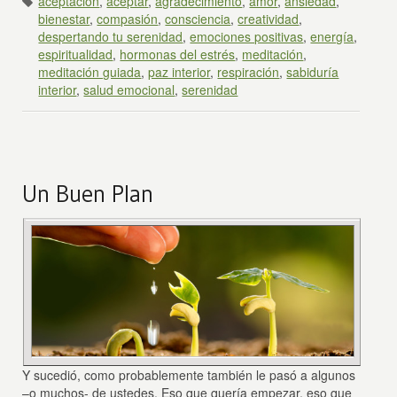
aceptación
,
aceptar
,
agradecimiento
,
amor
,
ansiedad
,
bienestar
,
compasión
,
consciencia
,
creatividad
,
despertando tu serenidad
,
emociones positivas
,
energía
,
espiritualidad
,
hormonas del estrés
,
meditación
,
meditación guiada
,
paz interior
,
respiración
,
sabiduría
interior
,
salud emocional
,
serenidad
Un Buen Plan
Y sucedió, como probablemente también le pasó a algunos
–o muchos- de ustedes. Eso que quería empezar, eso que