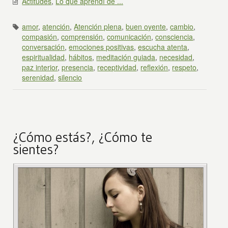
Actitudes
,
Lo que aprendí de ...
amor
,
atención
,
Atención plena
,
buen oyente
,
cambio
,
compasión
,
comprensión
,
comunicación
,
consciencia
,
conversación
,
emociones positivas
,
escucha atenta
,
espiritualidad
,
hábitos
,
meditación guiada
,
necesidad
,
paz interior
,
presencia
,
receptividad
,
reflexión
,
respeto
,
serenidad
,
silencio
¿Cómo estás?, ¿Cómo te
sientes?