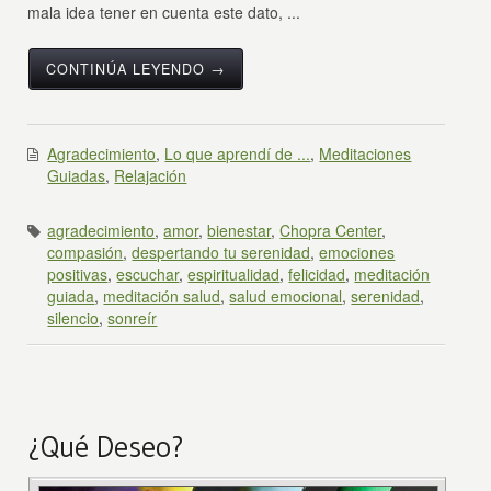
mala idea tener en cuenta este dato, ...
CONTINÚA LEYENDO →
Agradecimiento
,
Lo que aprendí de ...
,
Meditaciones
Guiadas
,
Relajación
agradecimiento
,
amor
,
bienestar
,
Chopra Center
,
compasión
,
despertando tu serenidad
,
emociones
positivas
,
escuchar
,
espiritualidad
,
felicidad
,
meditación
guiada
,
meditación salud
,
salud emocional
,
serenidad
,
silencio
,
sonreír
¿Qué Deseo?