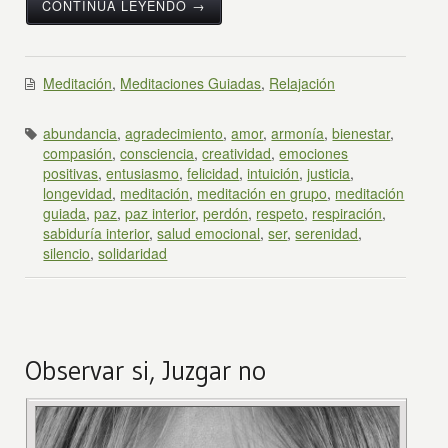
CONTINÚA LEYENDO →
Meditación
,
Meditaciones Guiadas
,
Relajación
abundancia
,
agradecimiento
,
amor
,
armonía
,
bienestar
,
compasión
,
consciencia
,
creatividad
,
emociones
positivas
,
entusiasmo
,
felicidad
,
intuición
,
justicia
,
longevidad
,
meditación
,
meditación en grupo
,
meditación
guiada
,
paz
,
paz interior
,
perdón
,
respeto
,
respiración
,
sabiduría interior
,
salud emocional
,
ser
,
serenidad
,
silencio
,
solidaridad
Observar si, Juzgar no