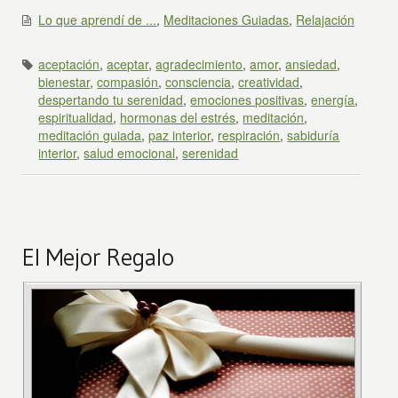
Lo que aprendí de ...
,
Meditaciones Guiadas
,
Relajación
aceptación
,
aceptar
,
agradecimiento
,
amor
,
ansiedad
,
bienestar
,
compasión
,
consciencia
,
creatividad
,
despertando tu serenidad
,
emociones positivas
,
energía
,
espiritualidad
,
hormonas del estrés
,
meditación
,
meditación guiada
,
paz interior
,
respiración
,
sabiduría
interior
,
salud emocional
,
serenidad
El Mejor Regalo