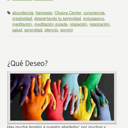
abundancia
,
bienestar
,
Chopra Center
,
consciencia
,
creatividad
,
despertando tu serenidad
,
entusiasmo
,
meditación
,
meditación guiada
,
relajación
,
respiración
,
salud
,
serenidad
,
silencio
,
sonreír
¿Qué Deseo?
Hay mucha tensión a nuestro alrededor; por muchos y