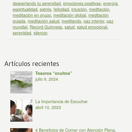
despertando tu serenidad
,
emociones positivas
,
energía
,
espiritualidad
,
estrés
,
felicidad
,
intuición
,
meditación
,
meditación en grupo
,
meditación global
,
meditación
guiada
,
meditación salud
,
meditando
,
paz interior
,
paz
mundial
,
Record Guinness
,
salud
,
salud emocional
,
serenidad
,
silencio
Artículos recientes
Tesoros “ocultos”
julio 9, 2024
La Importancia de Escuchar
abril 10, 2023
4 Beneficios de Comer con Atención Plena,