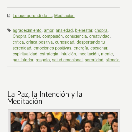
Lo que aprendí de ...
,
Meditación
agradecimiento
,
amor
,
ansiedad
,
bienestar
,
chopra
,
Chopra Center
,
compasión
,
consciencia
,
creatividad
,
crítica
,
crítica positiva
,
curiosidad
,
despertando tu
serenidad
,
emociones positivas
,
energía
,
escuchar
,
espiritualidad
,
estrategia
,
intuición
,
meditación
,
mente
,
paz interior
,
respeto
,
salud emocional
,
serenidad
,
silencio
La Paz, la Intención y la
Meditación