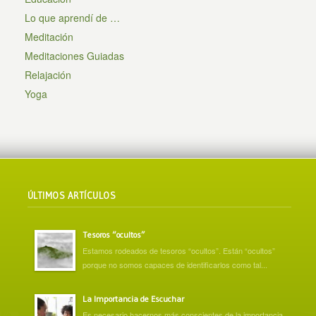
Lo que aprendí de …
Meditación
Meditaciones Guiadas
Relajación
Yoga
ÚLTIMOS ARTÍCULOS
Tesoros “ocultos”
Estamos rodeados de tesoros “ocultos”. Están “ocultos”
porque no somos capaces de identificarlos como tal...
La Importancia de Escuchar
Es necesario hacernos más conscientes de la importancia