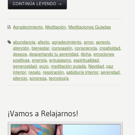
CONTINÚA LEYENDO →
Agradecimiento
,
Meditación
,
Meditaciones Guiadas
abundancia
,
afecto
,
agradecimiento
,
amor
,
aprecio
,
atención
,
bienestar
,
compasión
,
consciencia
,
creatividad
,
deseos
,
despertando tu serenidad
,
dicha
,
emociones
positivas
,
energía
,
entusiasmo
,
espiritualidad
,
generosidad
,
gozo
,
meditación guiada
,
Navidad
,
paz
interior
,
regalo
,
respiración
,
sabiduría interior
,
serenidad
,
silencio
,
sorpresa
,
tecnología
¡Vamos a Relajarnos!