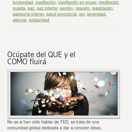
longevidad
,
meditación
,
meditación en grupo
,
meditación
guiada
,
paz
,
paz interior
,
perdón
,
respeto
,
respiración
,
sabiduría interior
,
salud emocional
,
ser
,
serenidad
,
silencio
,
solidaridad
Ocúpate del QUE y el
COMO fluirá
No se si han oído hablar de TED, se trata de una
comunidad global dedicada a dar a conocer ideas,