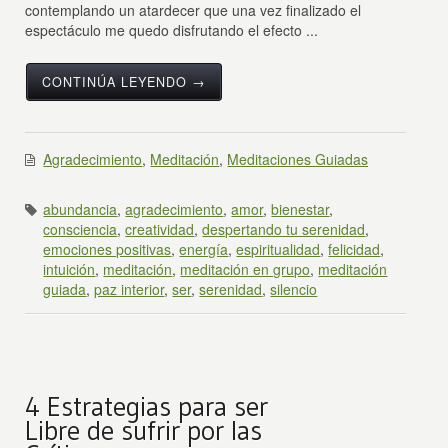
contemplando un atardecer que una vez finalizado el
espectáculo me quedo disfrutando el efecto ...
CONTINÚA LEYENDO →
Agradecimiento
,
Meditación
,
Meditaciones Guiadas
abundancia
,
agradecimiento
,
amor
,
bienestar
,
consciencia
,
creatividad
,
despertando tu serenidad
,
emociones positivas
,
energía
,
espiritualidad
,
felicidad
,
intuición
,
meditación
,
meditación en grupo
,
meditación
guiada
,
paz interior
,
ser
,
serenidad
,
silencio
4 Estrategias para ser
Libre de sufrir por las