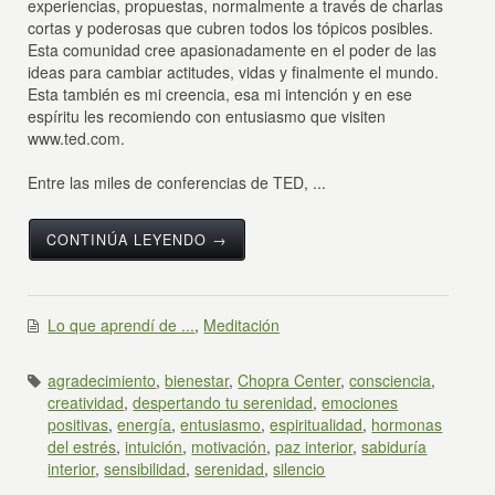
experiencias, propuestas, normalmente a través de charlas
cortas y poderosas que cubren todos los tópicos posibles.
Esta comunidad cree apasionadamente en el poder de las
ideas para cambiar actitudes, vidas y finalmente el mundo.
Esta también es mi creencia, esa mi intención y en ese
espíritu les recomiendo con entusiasmo que visiten
www.ted.com.
Entre las miles de conferencias de TED, ...
CONTINÚA LEYENDO →
Lo que aprendí de ...
,
Meditación
agradecimiento
,
bienestar
,
Chopra Center
,
consciencia
,
creatividad
,
despertando tu serenidad
,
emociones
positivas
,
energía
,
entusiasmo
,
espiritualidad
,
hormonas
del estrés
,
intuición
,
motivación
,
paz interior
,
sabiduría
interior
,
sensibilidad
,
serenidad
,
silencio