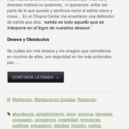
diversos motivos no podemos, -ni queremos- evitar ser
parte de lo que sucede y sentimos como el estrés crece y
crece… En el Chopra Center me enseñaron una definición
estrés
es todo aquello que se
de estrés que dice, “
interpone en el logro de nuestros deseos
.”
Deseos y Obstáculos
Se cuáles son mis deseos y me imagino que coincidimos
en muchos de ellos, con seguridad en los más profundos,
paz, ...
CONTINÚA LEYENDO →
Meditación
,
Meditaciones Guiadas
,
Relajación
abundancia
,
agradecimiento
,
amor
,
armonía
,
bienestar
,
compasión
,
consciencia
,
creatividad
,
emociones
positivas
,
entusiasmo
,
felicidad
,
intuición
,
justicia
,