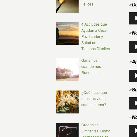
«D
Felices
Rep
de
4 Actitudes que
aud
Ayudan a Crear
«No
Paz Interior y
Salud en
Rep
Tiempos Difíciles
de
aud
Ganamos
«Ap
cuando nos
Rep
Rendimos
de
aud
«S
¿Qué hace que
nuestras vidas
Rep
sean mejores?
de
aud
«No
Creencias
Rep
Limitantes, Como
de
Deshacernos de