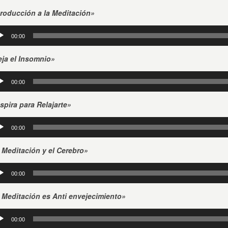
io
troducción a la Meditación»
roductor
00:00
io
eja el Insomnio»
roductor
00:00
io
spira para Relajarte»
roductor
00:00
io
 Meditación y el Cerebro»
roductor
00:00
io
 Meditación es Anti envejecimiento»
roductor
00:00