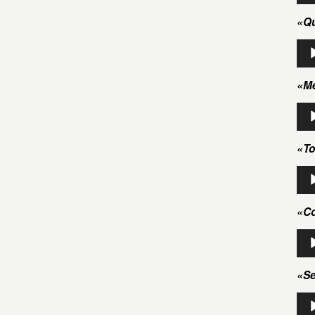
aud
«Qu
Rep
de
aud
«Me
Rep
de
aud
«To
Rep
de
aud
«Co
Rep
de
aud
«Se
Rep
de