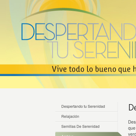
D
Despertando tu Serenidad
Relajación
Des
Semillas De Serenidad
que 
ver