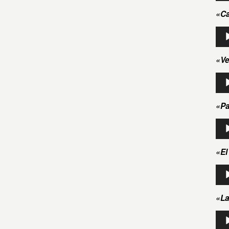
aud
«Ca
Rep
de
aud
«Ve
Rep
de
aud
«Pa
Rep
de
aud
«El
Rep
de
aud
«La
Rep
de