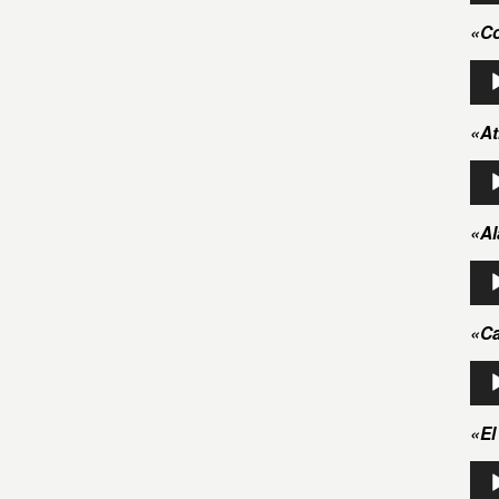
aud
«Co
Rep
de
aud
«At
Rep
de
aud
«Al
Rep
de
aud
«Ca
Rep
de
aud
«El
Rep
de