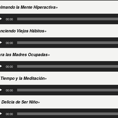
io
lmando la Mente Hiperactiva»
roductor
00:00
io
nciendo Viejos Hábitos»
roductor
00:00
io
ra las Madres Ocupadas»
roductor
00:00
io
 Tiempo y la Meditación»
roductor
00:00
io
 Delicia de Ser Niño»
roductor
00:00