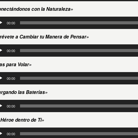
io
nectándonos con la Naturaleza»
roductor
00:00
io
révete a Cambiar tu Manera de Pensar»
roductor
00:00
io
as para Volar»
roductor
00:00
io
rgando las Baterías»
roductor
00:00
io
 Héroe dentro de Ti»
roductor
00:00