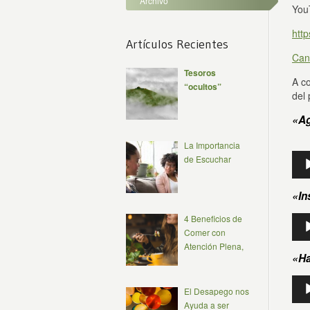
Archivo
You
htt
Artículos Recientes
Can
Tesoros
A c
“ocultos”
del
«Ag
La Importancia
Rep
de Escuchar
de
aud
«In
Rep
4 Beneficios de
de
Comer con
aud
Atención Plena,
«Ha
Rep
El Desapego nos
de
Ayuda a ser
aud