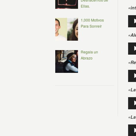
aud
Ellas.
«in
Rep
1,000 Motivos
de
Para Sonreír
aud
«Al
Rep
de
Regala un
aud
Abrazo
«Re
Rep
de
aud
«La
Rep
de
aud
«La
Rep
de