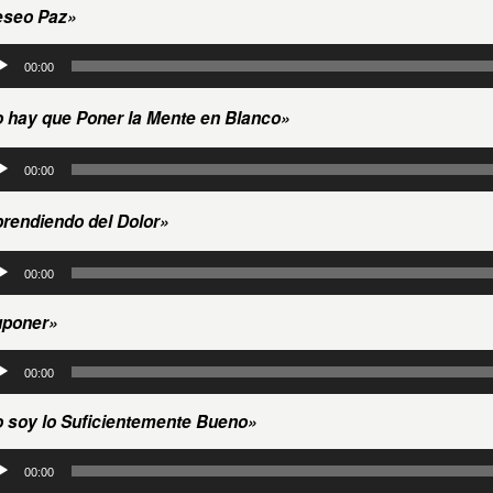
eseo Paz»
roductor
00:00
io
 hay que Poner la Mente en Blanco»
roductor
00:00
io
rendiendo del Dolor»
roductor
00:00
io
uponer»
roductor
00:00
io
 soy lo Suficientemente Bueno»
roductor
00:00