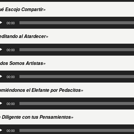
io
é Escojo Compartir»
roductor
00:00
io
ditando al Atardecer»
roductor
00:00
io
dos Somos Artistas»
roductor
00:00
io
miéndonos el Elefante por Pedacitos»
roductor
00:00
io
 Diligente con tus Pensamientos»
roductor
00:00