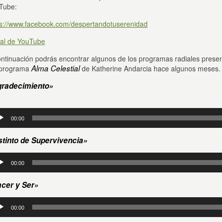
Tube:
ps://www.facebook.com/despertandotuserenidad
al de YouTube
ontinuación podrás encontrar algunos de los programas radiales pres
Alma Celestial
 programa
de Katherine Andarcia hace algunos meses.
radecimiento»
roductor
00:00
io
stinto de Supervivencia»
roductor
00:00
io
cer y Ser»
roductor
00:00
io