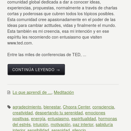
comunidad global dedicada a dar a conocer ideas,
experiencias, propuestas, normalmente a través de charlas
cortas y poderosas que cubren todos los tópicos posibles.
Esta comunidad cree apasionadamente en el poder de las
ideas para cambiar actitudes, vidas y finalmente el mundo.
Esta también es mi creencia, esa mi intención y en ese
espíritu les recomiendo con entusiasmo que visiten
www.ted.com.
Entre las miles de conferencias de TED, ...
CONTINÚA LEYENDO →
Lo que aprendí de ...
,
Meditación
agradecimiento
,
bienestar
,
Chopra Center
,
consciencia
,
creatividad
,
despertando tu serenidad
,
emociones
positivas
,
energía
,
entusiasmo
,
espiritualidad
,
hormonas
del estrés
,
intuición
,
motivación
,
paz interior
,
sabiduría
interior
,
sensibilidad
,
serenidad
,
silencio