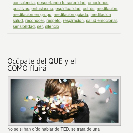
consciencia
,
despertando tu serenidad
,
emociones
positivas
,
entusiasmo
,
espiritualidad
,
estrés
,
meditación
,
meditación en grupo
,
meditación guiada
,
meditación
salud
,
reconocer
,
respeto
,
respiración
,
salud emocional
,
sensibilidad
,
ser
,
silencio
Ocúpate del QUE y el
COMO fluirá
No se si han oído hablar de TED, se trata de una