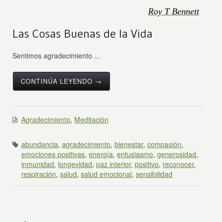
Roy T Bennett
Las Cosas Buenas de la Vida
Sentimos agradecimiento ...
CONTINÚA LEYENDO →
Agradecimiento
,
Meditación
abundancia
,
agradecimiento
,
bienestar
,
compasión
,
emociones positivas
,
energía
,
entusiasmo
,
generosidad
,
inmunidad
,
longevidad
,
paz interior
,
positivo
,
reconocer
,
respiración
,
salud
,
salud emocional
,
sensibilidad