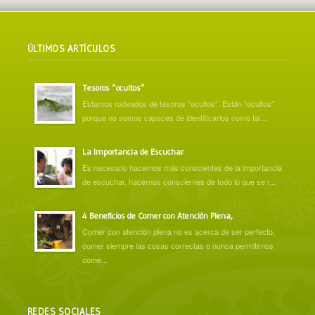
ÚLTIMOS ARTÍCULOS
Tesoros “ocultos”
Estamos rodeados de tesoros “ocultos”. Están “ocultos”
porque no somos capaces de identificarlos como tal...
La Importancia de Escuchar
Es necesario hacernos más conscientes de la importancia
de escuchar, hacernos conscientes de todo lo que se r...
4 Beneficios de Comer con Atención Plena,
Comer con atención plena no es acerca de ser perfecto,
comer siempre las cosas correctas o nunca permitirnos
come...
REDES SOCIALES