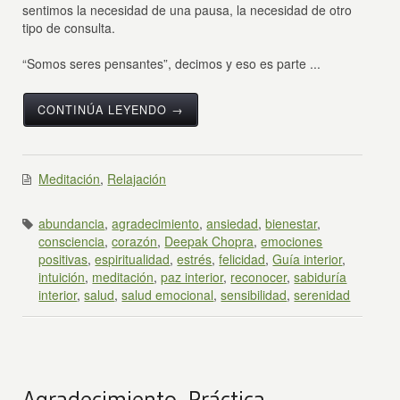
sentimos la necesidad de una pausa, la necesidad de otro
tipo de consulta.
“Somos seres pensantes”, decimos y eso es parte ...
CONTINÚA LEYENDO →
Meditación
,
Relajación
abundancia
,
agradecimiento
,
ansiedad
,
bienestar
,
consciencia
,
corazón
,
Deepak Chopra
,
emociones
positivas
,
espiritualidad
,
estrés
,
felicidad
,
Guía interior
,
intuición
,
meditación
,
paz interior
,
reconocer
,
sabiduría
interior
,
salud
,
salud emocional
,
sensibilidad
,
serenidad
Agradecimiento, Práctica