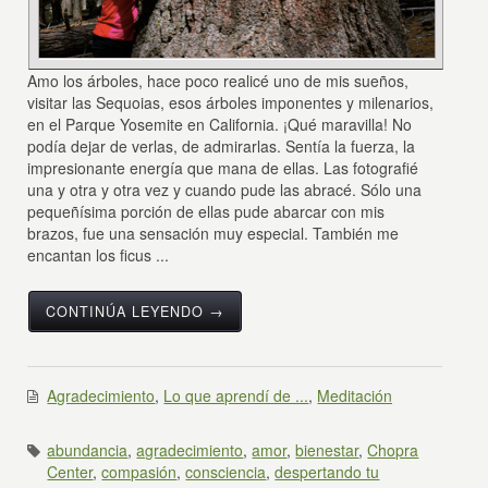
Amo los árboles, hace poco realicé uno de mis sueños,
visitar las Sequoias, esos árboles imponentes y milenarios,
en el Parque Yosemite en California. ¡Qué maravilla! No
podía dejar de verlas, de admirarlas. Sentía la fuerza, la
impresionante energía que mana de ellas. Las fotografié
una y otra y otra vez y cuando pude las abracé. Sólo una
pequeñísima porción de ellas pude abarcar con mis
brazos, fue una sensación muy especial. También me
encantan los ficus ...
CONTINÚA LEYENDO →
Agradecimiento
,
Lo que aprendí de ...
,
Meditación
abundancia
,
agradecimiento
,
amor
,
bienestar
,
Chopra
Center
,
compasión
,
consciencia
,
despertando tu