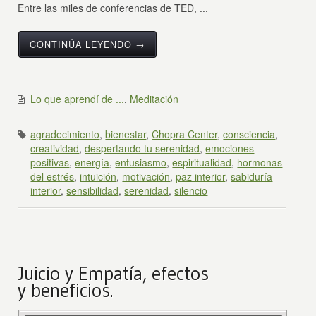
Entre las miles de conferencias de TED, ...
CONTINÚA LEYENDO →
Lo que aprendí de ...
,
Meditación
agradecimiento
,
bienestar
,
Chopra Center
,
consciencia
,
creatividad
,
despertando tu serenidad
,
emociones
positivas
,
energía
,
entusiasmo
,
espiritualidad
,
hormonas
del estrés
,
intuición
,
motivación
,
paz interior
,
sabiduría
interior
,
sensibilidad
,
serenidad
,
silencio
Juicio y Empatía, efectos
y beneficios.