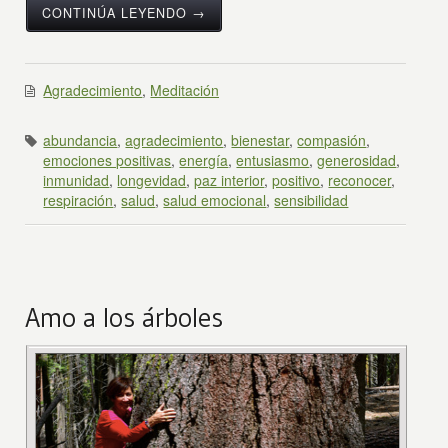
CONTINÚA LEYENDO →
Agradecimiento
,
Meditación
abundancia
,
agradecimiento
,
bienestar
,
compasión
,
emociones positivas
,
energía
,
entusiasmo
,
generosidad
,
inmunidad
,
longevidad
,
paz interior
,
positivo
,
reconocer
,
respiración
,
salud
,
salud emocional
,
sensibilidad
Amo a los árboles