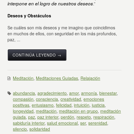
interpone en el logro de nuestros deseos
.”
Deseos y Obstáculos
Se cuáles son mis deseos y me imagino que coincidimos
en muchos de ellos, con seguridad en los más profundos,
paz, ...
CONTINÚA LEYENDO →
Meditación
,
Meditaciones Guiadas
,
Relajación
abundancia
,
agradecimiento
,
amor
,
armonía
,
bienestar
,
compasión
,
consciencia
,
creatividad
,
emociones
positivas
,
entusiasmo
,
felicidad
,
intuición
,
justicia
,
longevidad
,
meditación
,
meditación en grupo
,
meditación
guiada
,
paz
,
paz interior
,
perdón
,
respeto
,
respiración
,
sabiduría interior
,
salud emocional
,
ser
,
serenidad
,
silencio
,
solidaridad