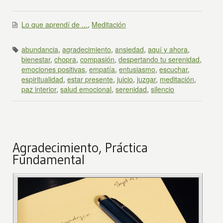
Lo que aprendí de ...
,
Meditación
abundancia
,
agradecimiento
,
ansiedad
,
aquí y ahora
,
bienestar
,
chopra
,
compasión
,
despertando tu serenidad
,
emociones positivas
,
empatía
,
entusiasmo
,
escuchar
,
espiritualidad
,
estar presente
,
juicio
,
juzgar
,
meditación
,
paz interior
,
salud emocional
,
serenidad
,
silencio
Agradecimiento, Práctica
Fundamental