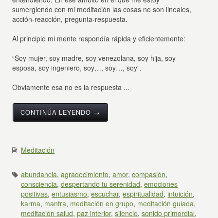
sumergiendo con mi meditación las cosas no son lineales,
acción-reacción, pregunta-respuesta.
Al principio mi mente respondía rápida y eficientemente:
“Soy mujer, soy madre, soy venezolana, soy hija, soy
esposa, soy ingeniero, soy…, soy…, soy”.
Obviamente esa no es la respuesta ...
CONTINÚA LEYENDO →
Meditación
abundancia
,
agradecimiento
,
amor
,
compasión
,
consciencia
,
despertando tu serenidad
,
emociones
positivas
,
entusiasmo
,
escuchar
,
espiritualidad
,
intuición
,
karma
,
mantra
,
meditación en grupo
,
meditación guiada
,
meditación salud
,
paz interior
,
silencio
,
sonido primordial
,