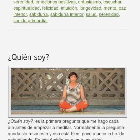
serenidad
,
emociones positivas
,
entusiasmo
,
escuchar
,
espiritualidad
,
felicidad
,
intuición
,
longevidad
,
mente
,
paz
interior
,
sabiduría
,
sabiduría interior
,
salud
,
serenidad
,
sonido primordial
¿Quién soy?
¿Quién soy?,
es la primera pregunta que me hago cada
día antes de empezar a meditar. Normalmente la pregunta
queda sin respuesta y eso está bien, poco a poco lo he ido
entendiendo. En ese ámbito en el que me estoy