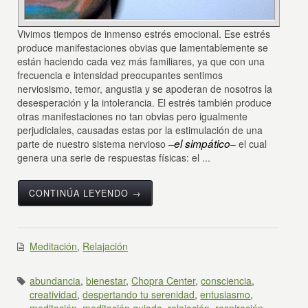
Vivimos tiempos de inmenso estrés emocional. Ese estrés
produce manifestaciones obvias que lamentablemente se
están haciendo cada vez más familiares, ya que con una
frecuencia e intensidad preocupantes sentimos
nerviosismo, temor, angustia y se apoderan de nosotros la
desesperación y la intolerancia. El estrés también produce
otras manifestaciones no tan obvias pero igualmente
perjudiciales, causadas estas por la estimulación de una
el simpático
parte de nuestro sistema nervioso –
– el cual
genera una serie de respuestas físicas: el ...
CONTINÚA LEYENDO →
Meditación
,
Relajación
abundancia
,
bienestar
,
Chopra Center
,
consciencia
,
creatividad
,
despertando tu serenidad
,
entusiasmo
,
meditación
,
meditación guiada
,
relajación
,
respiración
,