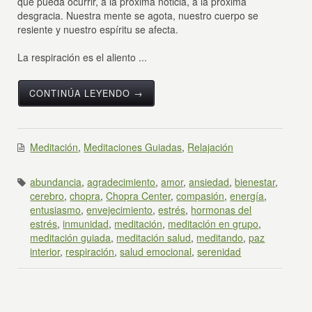
que pueda ocurrir, a la próxima noticia, a la próxima
desgracia. Nuestra mente se agota, nuestro cuerpo se
resiente y nuestro espíritu se afecta.
La respiración es el aliento ...
CONTINÚA LEYENDO →
Meditación
,
Meditaciones Guiadas
,
Relajación
abundancia
,
agradecimiento
,
amor
,
ansiedad
,
bienestar
,
cerebro
,
chopra
,
Chopra Center
,
compasión
,
energía
,
entusiasmo
,
envejecimiento
,
estrés
,
hormonas del
estrés
,
inmunidad
,
meditación
,
meditación en grupo
,
meditación guiada
,
meditación salud
,
meditando
,
paz
interior
,
respiración
,
salud emocional
,
serenidad