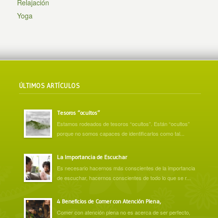
Relajación
Yoga
ÚLTIMOS ARTÍCULOS
Tesoros “ocultos”
Estamos rodeados de tesoros “ocultos”. Están “ocultos”
porque no somos capaces de identificarlos como tal...
La Importancia de Escuchar
Es necesario hacernos más conscientes de la importancia
de escuchar, hacernos conscientes de todo lo que se r...
4 Beneficios de Comer con Atención Plena,
Comer con atención plena no es acerca de ser perfecto,