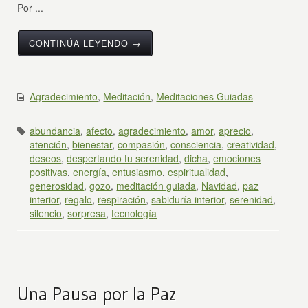
Por ...
CONTINÚA LEYENDO →
Agradecimiento
,
Meditación
,
Meditaciones Guiadas
abundancia
,
afecto
,
agradecimiento
,
amor
,
aprecio
,
atención
,
bienestar
,
compasión
,
consciencia
,
creatividad
,
deseos
,
despertando tu serenidad
,
dicha
,
emociones
positivas
,
energía
,
entusiasmo
,
espiritualidad
,
generosidad
,
gozo
,
meditación guiada
,
Navidad
,
paz
interior
,
regalo
,
respiración
,
sabiduría interior
,
serenidad
,
silencio
,
sorpresa
,
tecnología
Una Pausa por la Paz