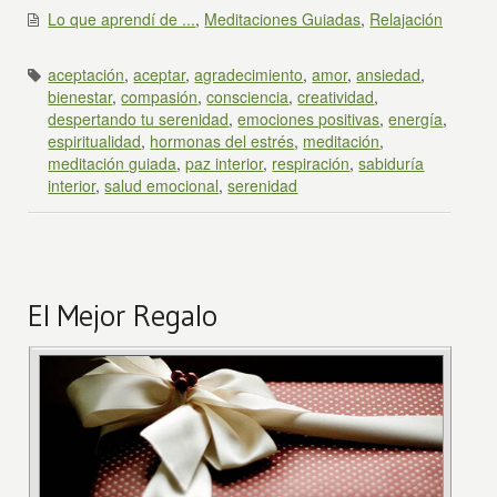
Lo que aprendí de ...
,
Meditaciones Guiadas
,
Relajación
aceptación
,
aceptar
,
agradecimiento
,
amor
,
ansiedad
,
bienestar
,
compasión
,
consciencia
,
creatividad
,
despertando tu serenidad
,
emociones positivas
,
energía
,
espiritualidad
,
hormonas del estrés
,
meditación
,
meditación guiada
,
paz interior
,
respiración
,
sabiduría
interior
,
salud emocional
,
serenidad
El Mejor Regalo