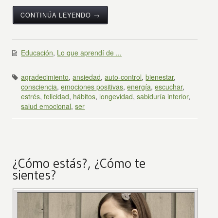
CONTINÚA LEYENDO →
Educación
,
Lo que aprendí de ...
agradecimiento
,
ansiedad
,
auto-control
,
bienestar
,
consciencia
,
emociones positivas
,
energía
,
escuchar
,
estrés
,
felicidad
,
hábitos
,
longevidad
,
sabiduría interior
,
salud emocional
,
ser
¿Cómo estás?, ¿Cómo te
sientes?