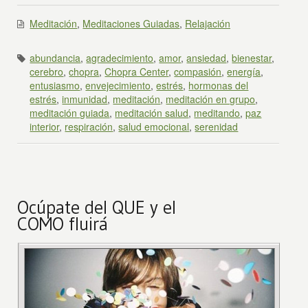
Meditación
,
Meditaciones Guiadas
,
Relajación
abundancia
,
agradecimiento
,
amor
,
ansiedad
,
bienestar
,
cerebro
,
chopra
,
Chopra Center
,
compasión
,
energía
,
entusiasmo
,
envejecimiento
,
estrés
,
hormonas del
estrés
,
inmunidad
,
meditación
,
meditación en grupo
,
meditación guiada
,
meditación salud
,
meditando
,
paz
interior
,
respiración
,
salud emocional
,
serenidad
Ocúpate del QUE y el
COMO fluirá