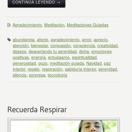
CONTINÚA LEYENDO →
Agradecimiento
,
Meditación
,
Meditaciones Guiadas
abundancia
,
afecto
,
agradecimiento
,
amor
,
aprecio
,
atención
,
bienestar
,
compasión
,
consciencia
,
creatividad
,
deseos
,
despertando tu serenidad
,
dicha
,
emociones
positivas
,
energía
,
entusiasmo
,
espiritualidad
,
generosidad
,
gozo
,
meditación guiada
,
Navidad
,
paz
interior
,
regalo
,
respiración
,
sabiduría interior
,
serenidad
,
silencio
,
sorpresa
,
tecnología
Recuerda Respirar