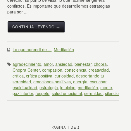
conflictos. Es importante que desarrollemos estrategias
para ser ...
CONTINÚA LEYENDO →
Lo que aprendí de ...
,
Meditación
agradecimiento
,
amor
,
ansiedad
,
bienestar
,
chopra
,
Chopra Center
,
compasión
,
consciencia
,
creatividad
,
crítica
,
crítica positiva
,
curiosidad
,
despertando tu
serenidad
,
emociones positivas
,
energía
,
escuchar
,
espiritualidad
,
estrategia
,
intuición
,
meditación
,
mente
,
paz interior
,
respeto
,
salud emocional
,
serenidad
,
silencio
PÁGINA 1 DE 2