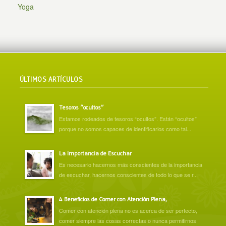
Yoga
ÚLTIMOS ARTÍCULOS
Tesoros “ocultos”
Estamos rodeados de tesoros “ocultos”. Están “ocultos”
porque no somos capaces de identificarlos como tal...
La Importancia de Escuchar
Es necesario hacernos más conscientes de la importancia
de escuchar, hacernos conscientes de todo lo que se r...
4 Beneficios de Comer con Atención Plena,
Comer con atención plena no es acerca de ser perfecto,
comer siempre las cosas correctas o nunca permitirnos