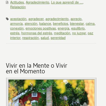
Actitudes
,
Agradecimiento
,
Lo que aprendí de ...
,
Relajación
aceptación
,
agradecer
,
agradecimiento
,
aprecio
,
armonía
,
atención
,
balance
,
beneficios
,
bienestar
,
calma
,
conexión
,
emociones positivas
,
energía
,
equilibrio
,
estrés
,
hormonas del estrés
,
meditación
,
no juzgar
,
paz
interior
,
respiración
,
salud
,
serenidad
Vivir en la Mente o Vivir
en el Momento