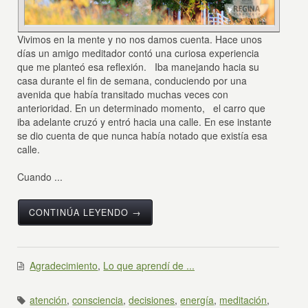
Vivimos en la mente y no nos damos cuenta. Hace unos
días un amigo meditador contó una curiosa experiencia
que me planteó esa reflexión. Iba manejando hacia su
casa durante el fin de semana, conduciendo por una
avenida que había transitado muchas veces con
anterioridad. En un determinado momento, el carro que
iba adelante cruzó y entró hacia una calle. En ese instante
se dio cuenta de que nunca había notado que existía esa
calle.
Cuando ...
CONTINÚA LEYENDO →
Agradecimiento
,
Lo que aprendí de ...
atención
,
consciencia
,
decisiones
,
energía
,
meditación
,