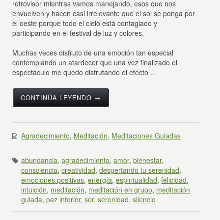
retrovisor mientras vamos manejando, esos que nos
envuelven y hacen casi irrelevante que el sol se ponga por
el oeste porque todo el cielo está contagiado y
participando en el festival de luz y colores.
Muchas veces disfruto de una emoción tan especial
contemplando un atardecer que una vez finalizado el
espectáculo me quedo disfrutando el efecto ...
CONTINÚA LEYENDO →
Agradecimiento
,
Meditación
,
Meditaciones Guiadas
abundancia
,
agradecimiento
,
amor
,
bienestar
,
consciencia
,
creatividad
,
despertando tu serenidad
,
emociones positivas
,
energía
,
espiritualidad
,
felicidad
,
intuición
,
meditación
,
meditación en grupo
,
meditación
guiada
,
paz interior
,
ser
,
serenidad
,
silencio