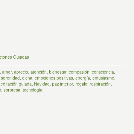
ciones Guiadas
,
amor
,
aprecio
,
atención
,
bienestar
,
compasión
,
consciencia
,
 serenidad
,
dicha
,
emociones positivas
,
energía
,
entusiasmo
,
editación guiada
,
Navidad
,
paz interior
,
regalo
,
respiración
,
o
,
sorpresa
,
tecnología