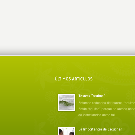
ÚLTIMOS ARTÍCULOS
Tesoros “ocultos”
Estamos rodeados de tesoros “ocultos
Están “ocultos” porque no somos cap
de identificarlos como tal...
La Importancia de Escuchar