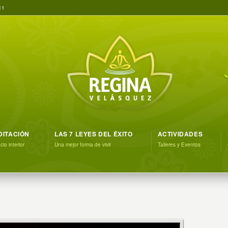
11
DITACIÓN
LAS 7 LEYES DEL ÉXITO
ACTIVIDADES
io interior
Una mejor forma de vivir
Talleres y Eventos