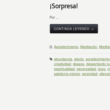
¡Sorpresa!
Por ...
CONTINÚA LEYENDO →
Agradecimiento
,
Meditación
,
Medita
abundancia
,
afecto
,
agradecimiento
creatividad
,
deseos
,
despertando tu
espiritualidad
,
generosidad
,
gozo
,
m
sabiduría interior
,
serenidad
,
silenci