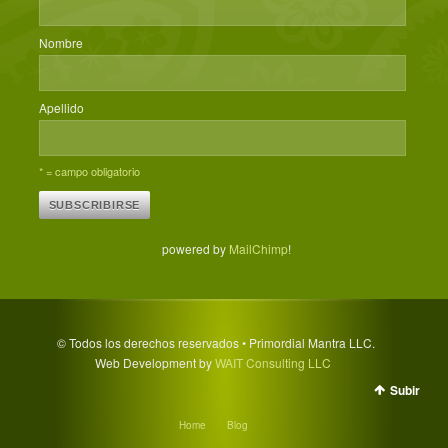
Nombre
Apellido
* = campo obligatorio
powered by
MailChimp
!
© Todos los derechos reservados • Primordial Mantra LLC.
Web Development by
WAIT Consulting LLC
Subir
Home
Blog