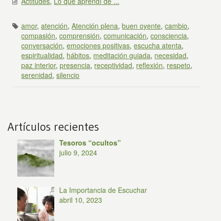
Actitudes
,
Lo que aprendí de ...
amor
,
atención
,
Atención plena
,
buen oyente
,
cambio
,
compasión
,
comprensión
,
comunicación
,
consciencia
,
conversación
,
emociones positivas
,
escucha atenta
,
espiritualidad
,
hábitos
,
meditación guiada
,
necesidad
,
paz interior
,
presencia
,
receptividad
,
reflexión
,
respeto
,
serenidad
,
silencio
Artículos recientes
Tesoros “ocultos”
julio 9, 2024
La Importancia de Escuchar
abril 10, 2023