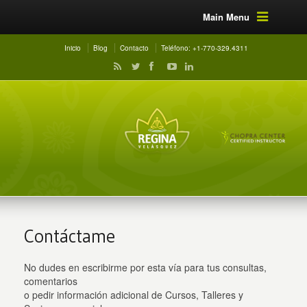
Main Menu
Inicio
Blog
Contacto
Teléfono: +1-770-329.4311
Contáctame
No dudes en escribirme por esta vía para tus consultas,
comentarios
o pedir información adicional de Cursos, Talleres y