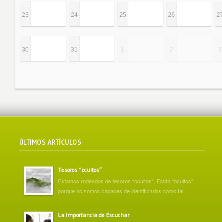
23
24
25
26
2
30
31
1
2
3
ÚLTIMOS ARTÍCULOS
Tesoros “ocultos”
Estamos rodeados de tesoros “ocultos”. Están “ocultos”
porque no somos capaces de identificarlos como tal...
La Importancia de Escuchar