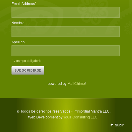
*
Email Address
Nombre
Apellido
* = campo obligatorio
powered by
MailChimp
!
© Todos los derechos reservados • Primordial Mantra LLC.
Web Development by
WAIT Consulting LLC
Subir