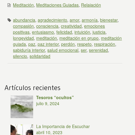
Meditación
,
Meditaciones Guiadas
,
Relajación
abundancia
,
agradecimiento
,
amor
,
armonía
,
bienestar
,
compasión
,
consciencia
,
creatividad
,
emociones
positivas
,
entusiasmo
,
felicidad
,
intuición
,
justicia
,
longevidad
,
meditación
,
meditación en grupo
,
meditación
guiada
,
paz
,
paz interior
,
perdón
,
respeto
,
respiración
,
sabiduría interior
,
salud emocional
,
ser
,
serenidad
,
silencio
,
solidaridad
Artículos recientes
Tesoros “ocultos”
julio 9, 2024
La Importancia de Escuchar
abril 10, 2023