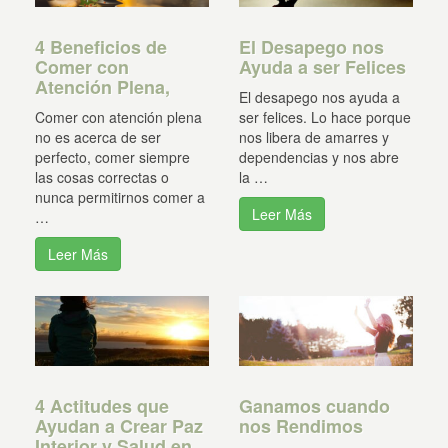
4 Beneficios de
El Desapego nos
Comer con
Ayuda a ser Felices
Atención Plena,
El desapego nos ayuda a
Comer con atención plena
ser felices. Lo hace porque
no es acerca de ser
nos libera de amarres y
perfecto, comer siempre
dependencias y nos abre
las cosas correctas o
la …
nunca permitirnos comer a
Leer Más
…
Leer Más
4 Actitudes que
Ganamos cuando
Ayudan a Crear Paz
nos Rendimos
Interior y Salud en