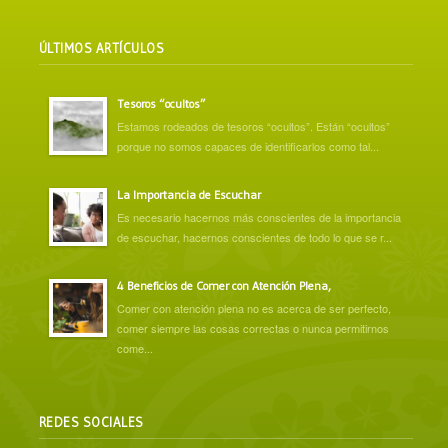
ÚLTIMOS ARTÍCULOS
Tesoros “ocultos”
Estamos rodeados de tesoros “ocultos”. Están “ocultos”
porque no somos capaces de identificarlos como tal...
La Importancia de Escuchar
Es necesario hacernos más conscientes de la importancia
de escuchar, hacernos conscientes de todo lo que se r...
4 Beneficios de Comer con Atención Plena,
Comer con atención plena no es acerca de ser perfecto,
comer siempre las cosas correctas o nunca permitirnos
come...
REDES SOCIALES