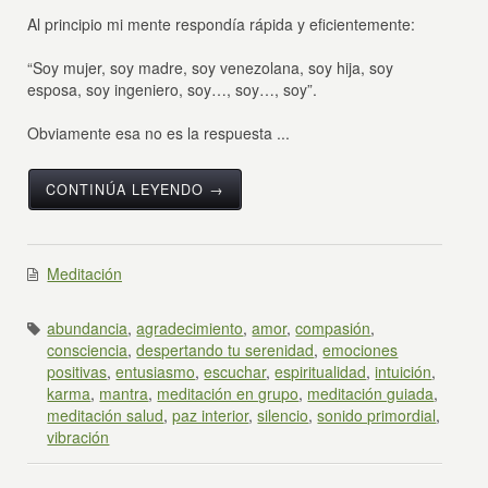
Al principio mi mente respondía rápida y eficientemente:
“Soy mujer, soy madre, soy venezolana, soy hija, soy
esposa, soy ingeniero, soy…, soy…, soy”.
Obviamente esa no es la respuesta ...
CONTINÚA LEYENDO →
Meditación
abundancia
,
agradecimiento
,
amor
,
compasión
,
consciencia
,
despertando tu serenidad
,
emociones
positivas
,
entusiasmo
,
escuchar
,
espiritualidad
,
intuición
,
karma
,
mantra
,
meditación en grupo
,
meditación guiada
,
meditación salud
,
paz interior
,
silencio
,
sonido primordial
,
vibración