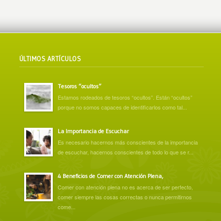
ÚLTIMOS ARTÍCULOS
Tesoros “ocultos”
Estamos rodeados de tesoros “ocultos”. Están “ocultos”
porque no somos capaces de identificarlos como tal...
La Importancia de Escuchar
Es necesario hacernos más conscientes de la importancia
de escuchar, hacernos conscientes de todo lo que se r...
4 Beneficios de Comer con Atención Plena,
Comer con atención plena no es acerca de ser perfecto,
comer siempre las cosas correctas o nunca permitirnos
come...