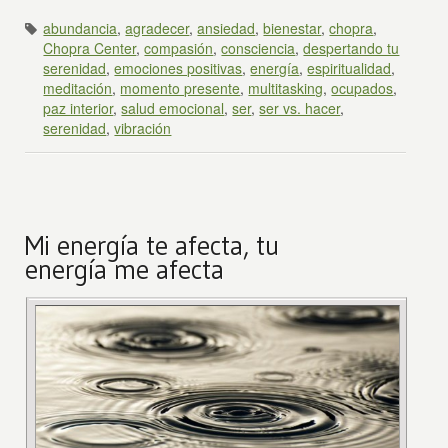
abundancia
,
agradecer
,
ansiedad
,
bienestar
,
chopra
,
Chopra Center
,
compasión
,
consciencia
,
despertando tu
serenidad
,
emociones positivas
,
energía
,
espiritualidad
,
meditación
,
momento presente
,
multitasking
,
ocupados
,
paz interior
,
salud emocional
,
ser
,
ser vs. hacer
,
serenidad
,
vibración
Mi energía te afecta, tu
energía me afecta