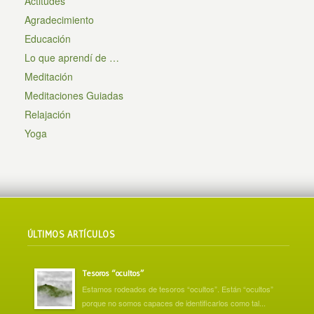
Actitudes
Agradecimiento
Educación
Lo que aprendí de …
Meditación
Meditaciones Guiadas
Relajación
Yoga
ÚLTIMOS ARTÍCULOS
Tesoros “ocultos”
Estamos rodeados de tesoros “ocultos”. Están “ocultos”
porque no somos capaces de identificarlos como tal...