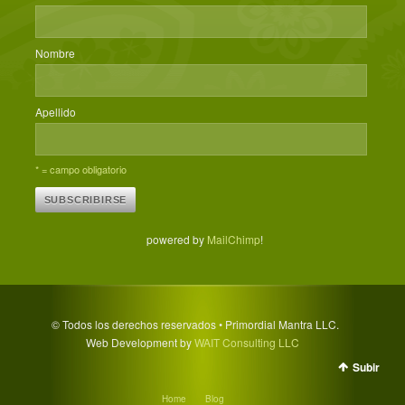
Nombre
Apellido
* = campo obligatorio
powered by
MailChimp
!
© Todos los derechos reservados • Primordial Mantra LLC.
Web Development by
WAIT Consulting LLC
Subir
Home
Blog