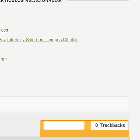
RTÍCULOS RELACIONADOS
ices
az Interior y Salud en Tiempos Difíciles
umir
9
Comentarios
0
Trackbacks