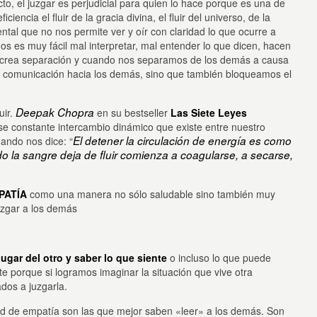
to, el juzgar es perjudicial para quien lo hace porque es una de
iencia el fluir de la gracia divina, el fluir del universo, de la
ntal que no nos permite ver y oír con claridad lo que ocurre a
s es muy fácil mal interpretar, mal entender lo que dicen, hacen
o crea separación y cuando nos separamos de los demás a causa
a comunicación hacia los demás, sino que también bloqueamos el
Deepak Chopra
uir.
en su bestseller
Las Siete Leyes
e constante intercambio dinámico que existe entre nuestro
El detener la circulación de energía es como
ando nos dice: “
do la sangre deja de fluir comienza a coagularse, a secarse,
PATÍA
como una manera no sólo saludable sino también muy
uzgar a los demás
ugar del
otro y saber lo que siente
o incluso lo que puede
e porque si logramos imaginar la situación que vive otra
dos a juzgarla.
 de empatía son las que mejor saben «leer» a los demás. Son