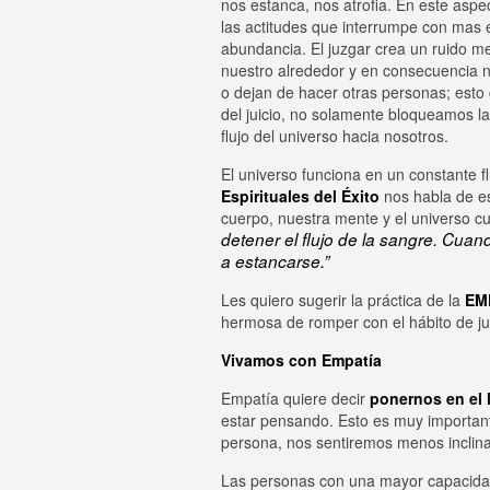
nos estanca, nos atrofia. En este aspec
las actitudes que interrumpe con mas efic
abundancia. El juzgar crea un ruido me
nuestro alrededor y en consecuencia no
o dejan de hacer otras personas; est
del juicio, no solamente bloqueamos l
flujo del universo hacia nosotros.
El universo funciona en un constante fl
Espirituales del Éxito
nos habla de es
cuerpo, nuestra mente y el universo cu
detener el flujo de la sangre. Cuan
a estancarse.”
Les quiero sugerir la práctica de la
EM
hermosa de romper con el hábito de j
Vivamos con Empatía
Empatía quiere decir
ponernos en el l
estar pensando. Esto es muy important
persona, nos sentiremos menos inclina
Las personas con una mayor capacidad