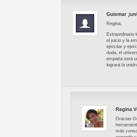
jun
Guiomar
Regina,
Extraordinario 
el juicio y la 
ejercitar y eje
duda, el univer
empatía será u
logrará la unión
Regina V
Gracias Gu
herramient
más consci
expande y 