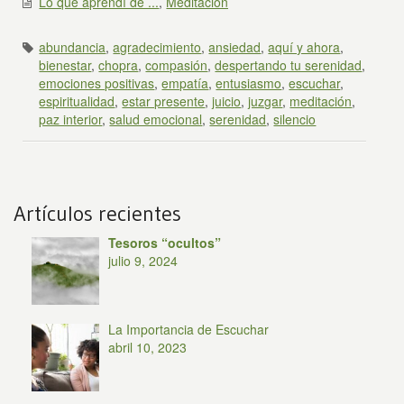
Lo que aprendí de ...
,
Meditación
abundancia
,
agradecimiento
,
ansiedad
,
aquí y ahora
,
bienestar
,
chopra
,
compasión
,
despertando tu serenidad
,
emociones positivas
,
empatía
,
entusiasmo
,
escuchar
,
espiritualidad
,
estar presente
,
juicio
,
juzgar
,
meditación
,
paz interior
,
salud emocional
,
serenidad
,
silencio
Artículos recientes
Tesoros “ocultos”
julio 9, 2024
La Importancia de Escuchar
abril 10, 2023