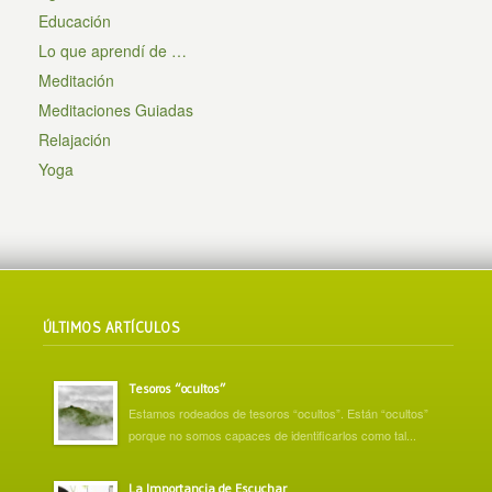
Educación
Lo que aprendí de …
Meditación
Meditaciones Guiadas
Relajación
Yoga
ÚLTIMOS ARTÍCULOS
Tesoros “ocultos”
Estamos rodeados de tesoros “ocultos”. Están “ocultos”
porque no somos capaces de identificarlos como tal...
La Importancia de Escuchar