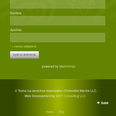
Nombre
Apellido
* = campo obligatorio
powered by
MailChimp
!
© Todos los derechos reservados • Primordial Mantra LLC.
Web Development by
WAIT Consulting LLC
Subir
Home
Blog