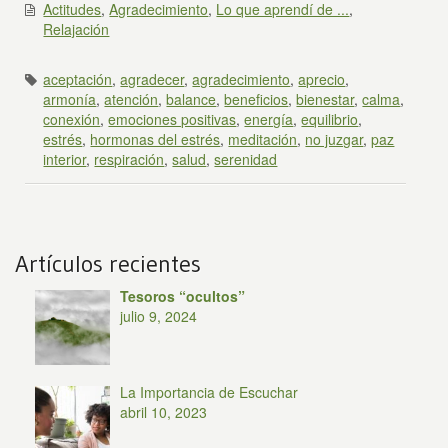
Actitudes
,
Agradecimiento
,
Lo que aprendí de ...
,
Relajación
aceptación
,
agradecer
,
agradecimiento
,
aprecio
,
armonía
,
atención
,
balance
,
beneficios
,
bienestar
,
calma
,
conexión
,
emociones positivas
,
energía
,
equilibrio
,
estrés
,
hormonas del estrés
,
meditación
,
no juzgar
,
paz
interior
,
respiración
,
salud
,
serenidad
Artículos recientes
Tesoros “ocultos”
julio 9, 2024
La Importancia de Escuchar
abril 10, 2023