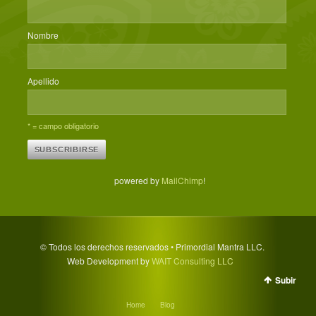
Nombre
Apellido
* = campo obligatorio
powered by
MailChimp
!
© Todos los derechos reservados • Primordial Mantra LLC.
Web Development by
WAIT Consulting LLC
Subir
Home
Blog