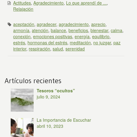
Actitudes
,
Agradecimiento
,
Lo que aprendí de ...
,
Relajación
aceptación
,
agradecer
,
agradecimiento
,
aprecio
,
armonía
,
atención
,
balance
,
beneficios
,
bienestar
,
calma
,
conexión
,
emociones positivas
,
energía
,
equilibrio
,
estrés
,
hormonas del estrés
,
meditación
,
no juzgar
,
paz
interior
,
respiración
,
salud
,
serenidad
Artículos recientes
Tesoros “ocultos”
julio 9, 2024
La Importancia de Escuchar
abril 10, 2023