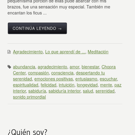
pequeñísima porción de ellas pude abarcar con mis
brazos, fue una sensación muy especial. También me
encantan los ficus ...
CONTINÚA LEYENDO →
Agradecimiento
,
Lo que aprendí de ...
,
Meditación
abundancia
,
agradecimiento
,
amor
,
bienestar
,
Chopra
Center
,
compasión
,
consciencia
,
despertando tu
serenidad
,
emociones positivas
,
entusiasmo
,
escuchar
,
espiritualidad
,
felicidad
,
intuición
,
longevidad
,
mente
,
paz
interior
,
sabiduría
,
sabiduría interior
,
salud
,
serenidad
,
sonido primordial
¿Quién soy?