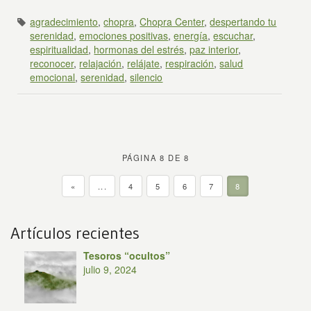
agradecimiento
,
chopra
,
Chopra Center
,
despertando tu
serenidad
,
emociones positivas
,
energía
,
escuchar
,
espiritualidad
,
hormonas del estrés
,
paz interior
,
reconocer
,
relajación
,
relájate
,
respiración
,
salud
emocional
,
serenidad
,
silencio
PÁGINA 8 DE 8
«
...
4
5
6
7
8
Artículos recientes
Tesoros “ocultos”
julio 9, 2024