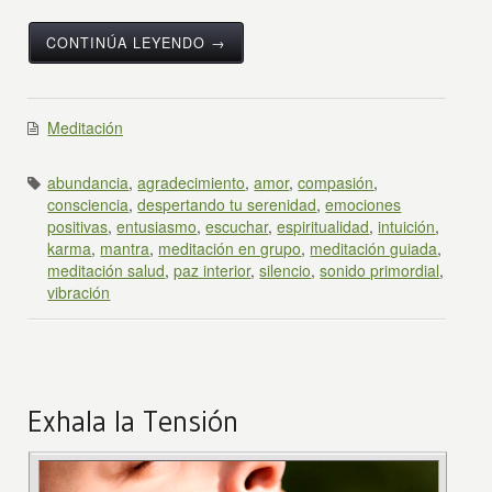
CONTINÚA LEYENDO →
Meditación
abundancia
,
agradecimiento
,
amor
,
compasión
,
consciencia
,
despertando tu serenidad
,
emociones
positivas
,
entusiasmo
,
escuchar
,
espiritualidad
,
intuición
,
karma
,
mantra
,
meditación en grupo
,
meditación guiada
,
meditación salud
,
paz interior
,
silencio
,
sonido primordial
,
vibración
Exhala la Tensión