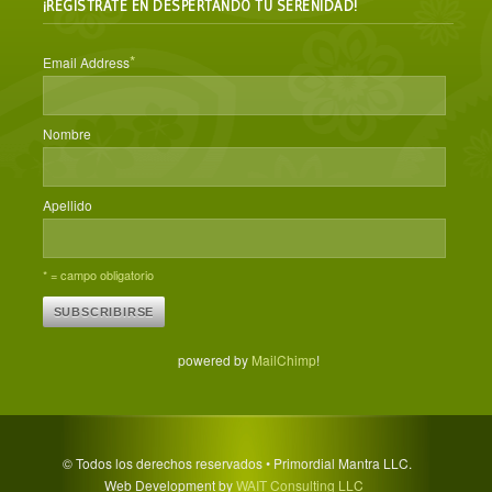
¡REGÍSTRATE EN DESPERTANDO TU SERENIDAD!
*
Email Address
Nombre
Apellido
* = campo obligatorio
powered by
MailChimp
!
© Todos los derechos reservados • Primordial Mantra LLC.
Web Development by
WAIT Consulting LLC