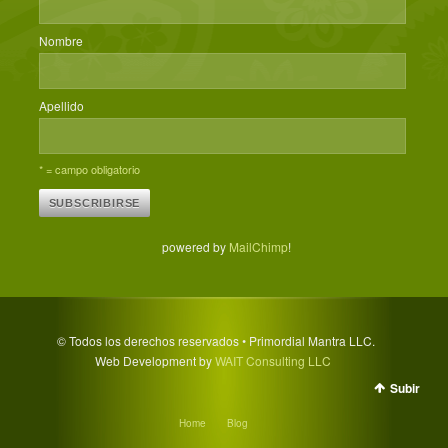
Nombre
Apellido
* = campo obligatorio
powered by
MailChimp
!
© Todos los derechos reservados • Primordial Mantra LLC.
Web Development by
WAIT Consulting LLC
Subir
Home
Blog