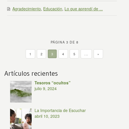
Agradecimiento
,
Educación
,
Lo que aprendí de ...
PÁGINA 3 DE 8
1
2
3
4
5
...
»
Artículos recientes
Tesoros “ocultos”
julio 9, 2024
La Importancia de Escuchar
abril 10, 2023