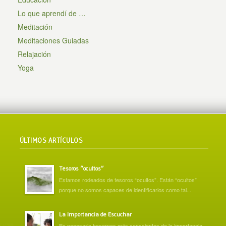
Lo que aprendí de …
Meditación
Meditaciones Guiadas
Relajación
Yoga
ÚLTIMOS ARTÍCULOS
Tesoros “ocultos”
Estamos rodeados de tesoros “ocultos”. Están “ocultos”
porque no somos capaces de identificarlos como tal...
La Importancia de Escuchar
Es necesario hacernos más conscientes de la importancia