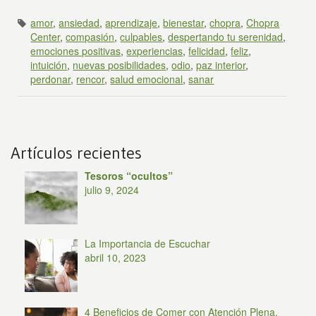
amor
,
ansiedad
,
aprendizaje
,
bienestar
,
chopra
,
Chopra
Center
,
compasión
,
culpables
,
despertando tu serenidad
,
emociones positivas
,
experiencias
,
felicidad
,
feliz
,
intuición
,
nuevas posibilidades
,
odio
,
paz interior
,
perdonar
,
rencor
,
salud emocional
,
sanar
Artículos recientes
Tesoros “ocultos”
julio 9, 2024
La Importancia de Escuchar
abril 10, 2023
4 Beneficios de Comer con Atención Plena,