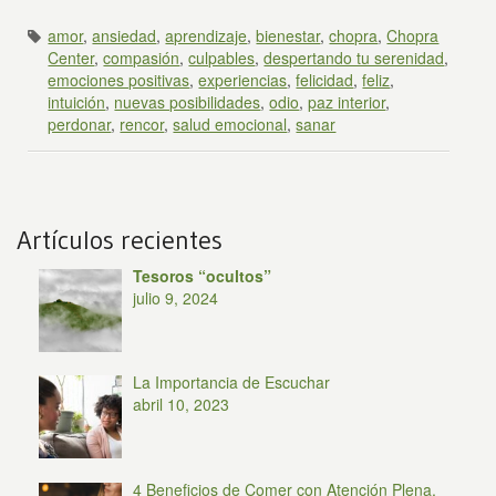
amor
,
ansiedad
,
aprendizaje
,
bienestar
,
chopra
,
Chopra
Center
,
compasión
,
culpables
,
despertando tu serenidad
,
emociones positivas
,
experiencias
,
felicidad
,
feliz
,
intuición
,
nuevas posibilidades
,
odio
,
paz interior
,
perdonar
,
rencor
,
salud emocional
,
sanar
Artículos recientes
Tesoros “ocultos”
julio 9, 2024
La Importancia de Escuchar
abril 10, 2023
4 Beneficios de Comer con Atención Plena,