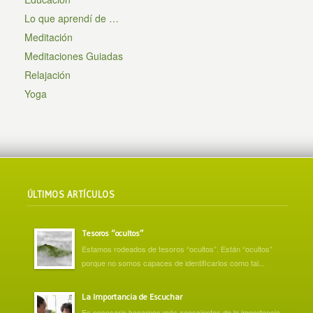
Lo que aprendí de …
Meditación
Meditaciones Guiadas
Relajación
Yoga
ÚLTIMOS ARTÍCULOS
Tesoros “ocultos”
Estamos rodeados de tesoros “ocultos”. Están “ocultos”
porque no somos capaces de identificarlos como tal...
La Importancia de Escuchar
Es necesario hacernos más conscientes de la importancia