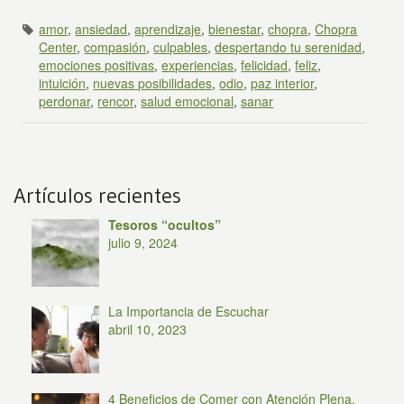
amor
,
ansiedad
,
aprendizaje
,
bienestar
,
chopra
,
Chopra
Center
,
compasión
,
culpables
,
despertando tu serenidad
,
emociones positivas
,
experiencias
,
felicidad
,
feliz
,
intuición
,
nuevas posibilidades
,
odio
,
paz interior
,
perdonar
,
rencor
,
salud emocional
,
sanar
Artículos recientes
Tesoros “ocultos”
julio 9, 2024
La Importancia de Escuchar
abril 10, 2023
4 Beneficios de Comer con Atención Plena,