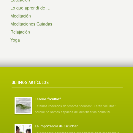
Lo que aprendí de …
Meditación
Meditaciones Guiadas
Relajación
Yoga
ÚLTIMOS ARTÍCULOS
Tesoros “ocultos”
Estamos rodeados de tesoros “ocultos”. Están “ocultos”
porque no somos capaces de identificarlos como tal...
La Importancia de Escuchar
Es necesario hacernos más conscientes de la importancia