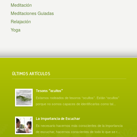
Meditación
Meditaciones Guiadas
Relajación
Yoga
ÚLTIMOS ARTÍCULOS
Tesoros “ocultos”
Estamos rodeados de tesoros “ocultos”. Están “ocultos”
porque no somos capaces de identificarlos como tal...
La Importancia de Escuchar
Es necesario hacernos más conscientes de la importancia
de escuchar, hacernos conscientes de todo lo que se r...