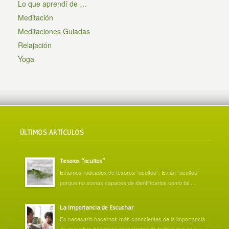
Lo que aprendí de …
Meditación
Meditaciones Guiadas
Relajación
Yoga
ÚLTIMOS ARTÍCULOS
Tesoros “ocultos”
Estamos rodeados de tesoros “ocultos”. Están “ocultos”
porque no somos capaces de identificarlos como tal...
La Importancia de Escuchar
Es necesario hacernos más conscientes de la importancia
de escuchar, hacernos conscientes de todo lo que se r...