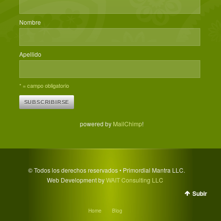
Nombre
Apellido
* = campo obligatorio
powered by
MailChimp
!
© Todos los derechos reservados • Primordial Mantra LLC.
Web Development by
WAIT Consulting LLC
Subir
Home
Blog