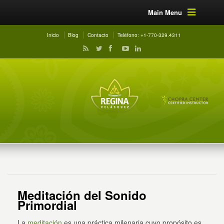
Main Menu
Inicio
Blog
Contacto
Teléfono: +1-770-329.4311
Meditación del Sonido
Primordial
La
meditación
es una práctica milenaria cuyo propósito es