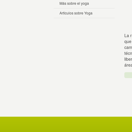
Más sobre el yoga
Artículos sobre Yoga
La r
que 
cami
téc
libe
área