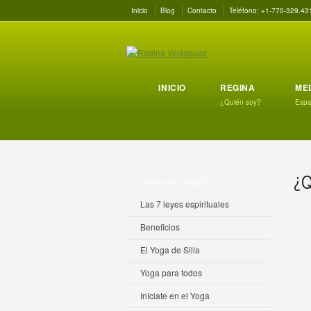
Inicio
Blog
Contacto
Teléfono: +1-770-329.43
INICIO
REGINA
ME
¿Quién soy?
Espac
¿Q
¿Qué es el Yoga?
Las 7 leyes espirituales
Beneficios
El Yoga de Silla
Yoga para todos
Iníciate en el Yoga