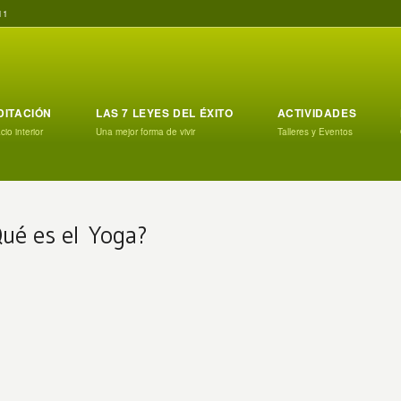
11
DITACIÓN
LAS 7 LEYES DEL ÉXITO
ACTIVIDADES
io interior
Una mejor forma de vivir
Talleres y Eventos
ué es el Yoga?