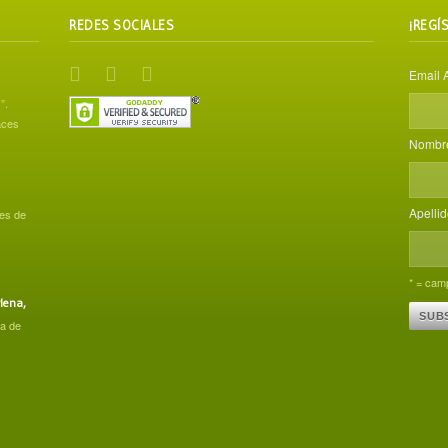
REDES SOCIALES
¡REGÍ
Email 
”.
aces
Nombr
Apelli
es de
* = camp
lena,
ca de