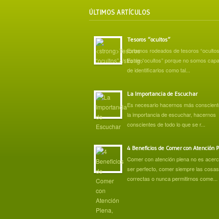
ÚLTIMOS ARTÍCULOS
Tesoros “ocultos”
Estamos rodeados de tesoros “ocultos
Están “ocultos” porque no somos cap
de identificarlos como tal...
La Importancia de Escuchar
Es necesario hacernos más conscient
la importancia de escuchar, hacernos
conscientes de todo lo que se r...
4 Beneficios de Comer con Atención P
Comer con atención plena no es acer
ser perfecto, comer siempre las cosas
correctas o nunca permitirnos come...