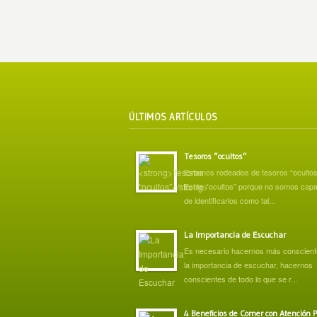
ÚLTIMOS ARTÍCULOS
Tesoros “ocultos”
Estamos rodeados de tesoros “ocultos
Están “ocultos” porque no somos cap
de identificarlos como tal...
La Importancia de Escuchar
Es necesario hacernos más conscient
la importancia de escuchar, hacernos
conscientes de todo lo que se r...
4 Beneficios de Comer con Atención P