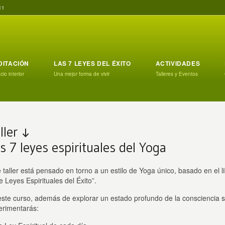
11
DITACIÓN
LAS 7 LEYES DEL ÉXITO
ACTIVIDADES
io interior
Una mejor forma de vivir
Talleres y Eventos
ller ↓
s 7 leyes espirituales del Yoga
 taller está pensado en torno a un estilo de Yoga único, basado en el 
e Leyes Espirituales del Éxito”.
este curso, además de explorar un estado profundo de la consciencia 
erimentarás: