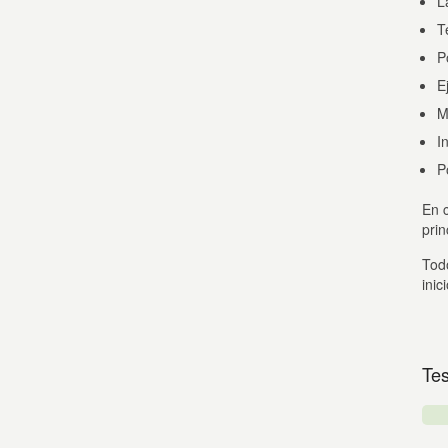
L
T
P
E
M
I
P
En c
prin
Todo
inic
Tes