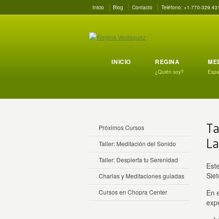
Inicio
Blog
Contacto
Teléfono: +1-770-329.43
INICIO
REGINA
ME
¿Quién soy?
Espac
Ta
Próximos Cursos
La
Taller: Meditación del Sonido
Taller: Despierta tu Serenidad
Este
Siet
Charlas y Meditaciones guiadas
Cursos en Chopra Center
En 
exp