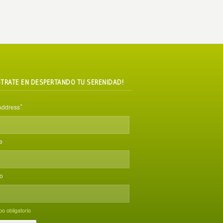
STRATE EN DESPERTANDO TU SERENIDAD!
*
Address
e
do
o obligatorio