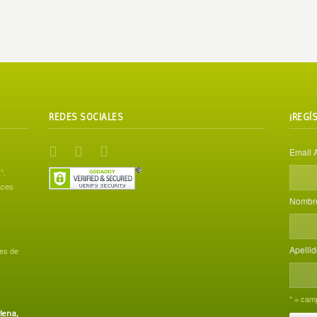
REDES SOCIALES
¡REGÍ
Email 
”.
aces
Nombr
Apelli
es de
* = camp
lena,